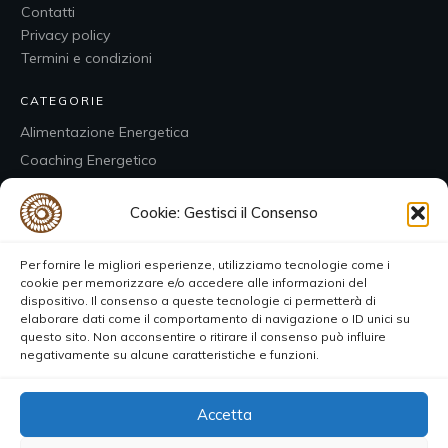
Contatti
Privacy policy
Termini e condizioni
CATEGORIE
Alimentazione Energetica
Coaching Energetico
Corsi dal vivo
Cookie: Gestisci il Consenso
Ebook e Libri
EnergetiClub
Per fornire le migliori esperienze, utilizziamo tecnologie come i
cookie per memorizzare e/o accedere alle informazioni del
CONTATTI
dispositivo. Il consenso a queste tecnologie ci permetterà di
elaborare dati come il comportamento di navigazione o ID unici su
questo sito. Non acconsentire o ritirare il consenso può influire
SOCIAL
negativamente su alcune caratteristiche e funzioni.
Accetta