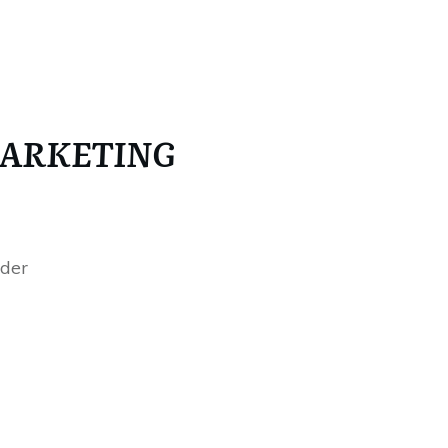
MARKETING
nder