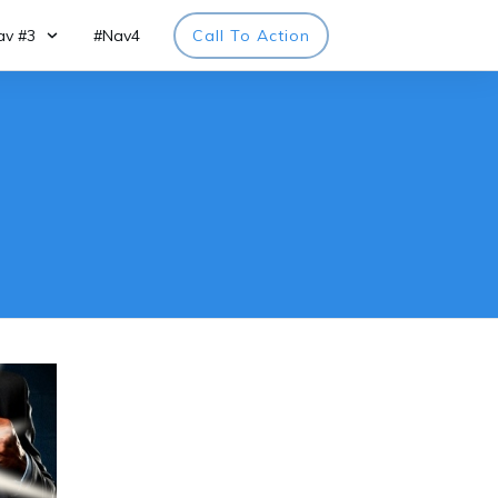
av #3
#Nav4
Call To Action