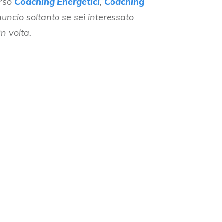
erso
Coaching Energetici
,
Coaching
uncio soltanto se sei interessato
n volta.