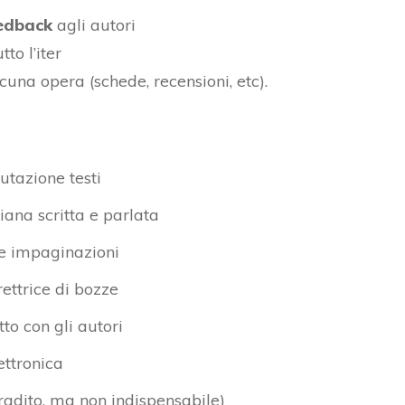
edback
agli autori
to l’iter
scuna opera (schede, recensioni, etc).
utazione testi
iana scritta e parlata
 e impaginazioni
ttrice di bozze
to con gli autori
ettronica
adito, ma non indispensabile)