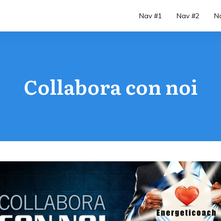
Nav #1
Nav #2
N
Collabora con noi