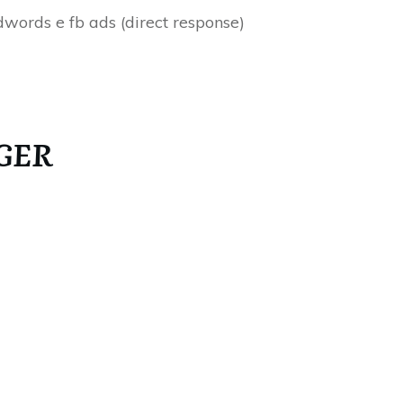
ords e fb ads (direct response)
GER