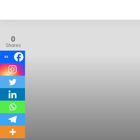
0
Shares
94