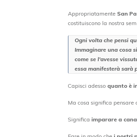
Appropriatamente
San Pao
costituiscono la nostra semi
Ogni volta che pensi qu
Immaginare una cosa sig
come se l’avesse vissuta
essa manifesterà sarà p
Capisci adesso
quanto è i
Ma cosa significa pensare
Significa
imparare a canali
Fare in modo che
i nostri