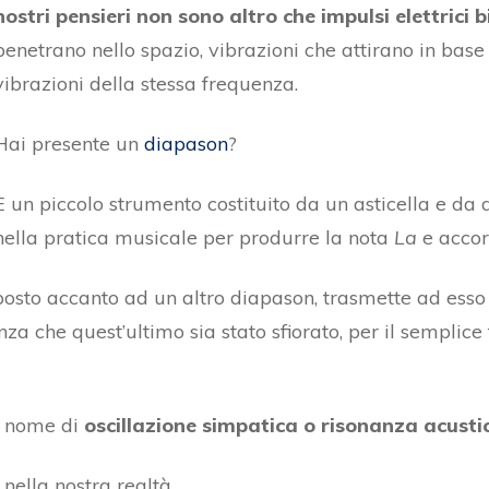
nostri pensieri non sono altro che impulsi elettrici b
penetrano nello spazio, vibrazioni che attirano in base
vibrazioni della stessa frequenza.
Hai presente un
diapason
?
È un piccolo strumento costituito da un asticella e da 
nella pratica musicale per produrre la nota
La
e accor
osto accanto ad un altro diapason, trasmette ad esso i
za che quest’ultimo sia stato sfiorato, per il semplice
l nome di
oscillazione simpatica o risonanza acusti
nella nostra realtà.