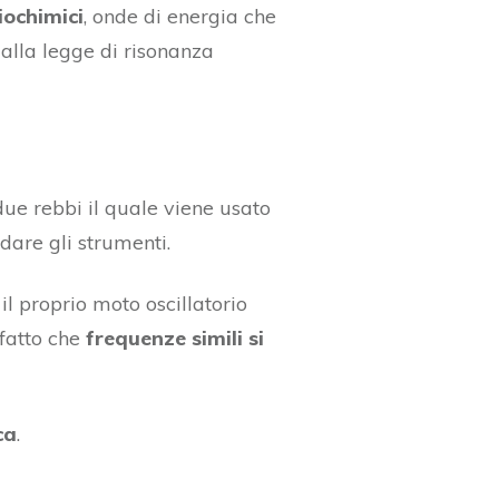
iochimici
, onde di energia che
 alla legge di risonanza
due rebbi il quale viene usato
dare gli strumenti.
l proprio moto oscillatorio
 fatto che
frequenze simili si
ca
.