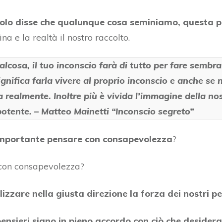
lo disse che
qualunque cosa seminiamo, questa 
na e la realtà il nostro raccolto.
alcosa, il tuo inconscio farà di tutto per fare sembr
nifica farla vivere al proprio inconscio e anche se n
 realmente. Inoltre più è vivida l’immagine della nos
otente. – Matteo Mainetti “Inconscio segreto”
mportante pensare con consapevolezza
?
 con consapevolezza?
zzare nella giusta direzione la forza dei nostri pe
 pensieri siano in pieno accordo con ciò che desider