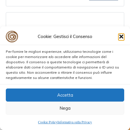
Manuela
Cookie: Gestisci il Consenso
Maggio 2, 2013 alle 10:19 am
Per fornire le migliori esperienze, utilizziamo tecnologie come i
cookie per memorizzare e/o accedere alle informazioni del
dispositivo. Il consenso a queste tecnologie ci permetterà di
elaborare dati come il comportamento di navigazione o ID unici su
grazie per il splendido libro che hai
questo sito. Non acconsentire o ritirare il consenso può influire
negativamente su alcune caratteristiche e funzioni.
condiviso con noi :*
anch’io come te ho il numero 3, ma devo
Accetta
ancora scoprire la mia strada
Nega
REPLY
0
Cookie Policy
Informativa sulla Privacy
Shares
58