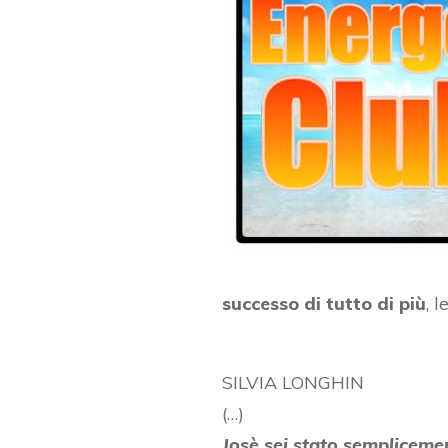
successo di tutto di più
, 
SILVIA LONGHIN
(…)
Josè sei stato sempliceme