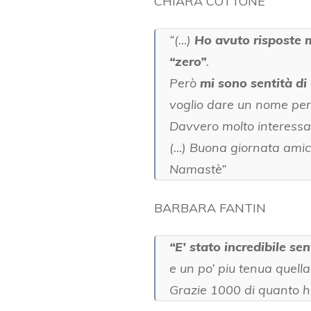
CHIARA COTTONE
“(…)
H
o avuto risposte m
“zero”
.
Però
mi sono sentità di
voglio dare un nome pe
Davvero molto interessa
(…)
Buona giornata amici
Namastè”
BARBARA FANTIN
“E’ stato incredibile
sen
e un po’ piu tenua quella
Grazie 1000 di quanto ho