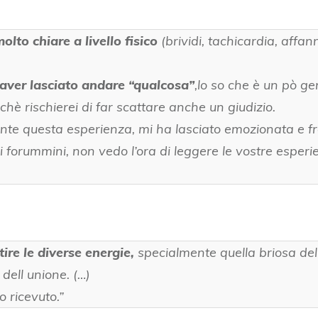
olto chiare a livello fisico
(brividi, tachicardia, affa
 aver lasciato andare “qualcosa”
,
lo so che è un pò g
rchè
rischierei di far scattare anche un giudizio.
nte questa esperienza,
mi ha lasciato emozionata e f
 forummini, non vedo l’ora di leggere le vostre esperi
tire le diverse energie,
specialmente quella briosa dell
 dell unione. (…)
 ricevuto.”