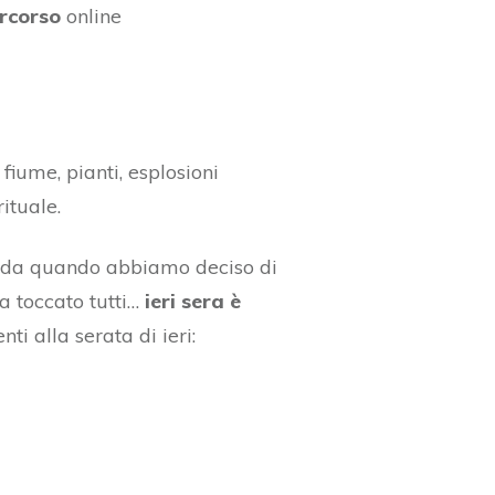
ercorso
online
iume, pianti, esplosioni
ituale.
, da quando abbiamo deciso di
ha toccato tutti…
ieri sera è
ti alla serata di ieri: