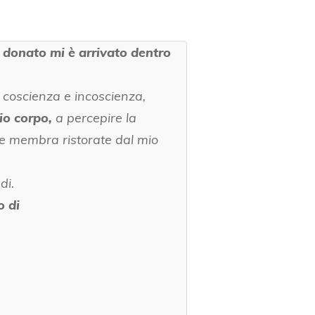
a donato
mi è arrivato dentro
a coscienza e incoscienza,
io corpo,
a percepire la
e le membra ristorate dal mio
di.
o di