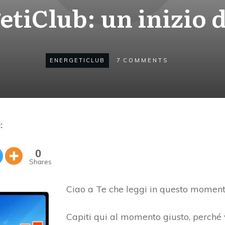
tiClub: un inizio 
ENERGETICLUB
7
COMMENTS
:
0
Shares
Ciao a Te che leggi in questo momen
Capiti qui al momento giusto, perché 