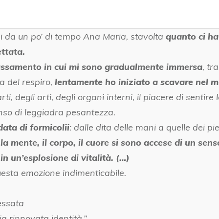
 da un po’ di tempo Ana Maria, stavolta
quanto ci h
ttata.
ilassamento in cui mi sono gradualmente immersa
, tr
a del respiro,
lentamente ho iniziato a scavare nel m
i, degli arti, degli organi interni, il piacere di sentir
nso di leggiadra pesantezza.
ata di formicolii
: dalle dita delle mani a quelle dei pie
mente, il corpo, il cuore si sono accese di un sens
n un’esplosione di vitalità. (…)
esta emozione indimenticabile.
essata
ia rinnovata identità.”