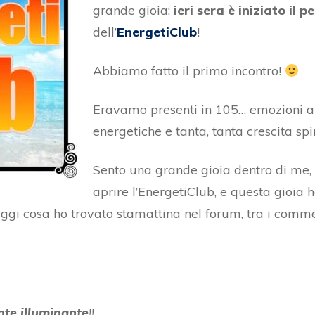
grande gioia:
ieri sera è iniziato il p
dell’
EnergetiClub
!
Abbiamo fatto il primo incontro!
Eravamo presenti in 105… emozioni a f
energetiche e tanta, tanta crescita spir
Sento una grande gioia dentro di me
aprire l’EnergetiClub, e questa gioia 
leggi cosa ho trovato stamattina nel forum, tra i commen
nte illuminante
!!