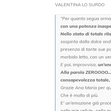
VALENTINA LO SURDO
“Per quanto segua ormai
con una potenza inaspe
Nello stato di totale r
sospinta dalla dolce ond
presenza di tante sue part
morbido letto, con un se
E poi, improvvisa,
un’ond
Alla parola ZEROOOO…la 
consapevolezza totale, i
Grazie Ana Maria per qu
Che è molto di più.
E’ un’emozione già proc
nelle mie cellule…nella m