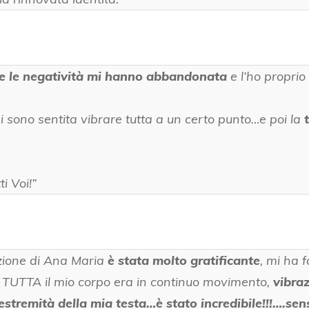
tte le negatività mi hanno abbandonata
e l’ho proprio
mi sono sentita vibrare tutta a un certo punto…e poi la
i Voi!”
ione di Ana Maria
è stata molto gratificante
, mi ha 
UTTA il mio corpo era in continuo movimento,
vibraz
’estremità della mia testa…
è stato incredibile!!!….se