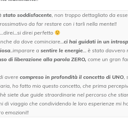
è stato soddisfacente
, non troppo dettagliato da ess
simativo da far restare con i tarli nella mente!!
…direi…si direi perfetto
anche da dove cominciare…
ci hai guidati in un intros
liosa
..imparare a
sentire le energie
… è stato davvero 
so di liberazione alla parola ZERO,
come un gran fa
di avere
compreso in profondità il concetto di UNO
,
ria, ho fatto mio questo concetto, che prima percepivo 
hè siete due guide straordinarie nel percorso che sti
i di viaggio che condividendo le loro esperienze mi 
ro emozioni!!