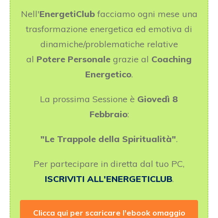
Nell'
EnergetiClub
facciamo ogni mese una
trasformazione energetica ed emotiva di
dinamiche/problematiche relative
al
Potere Personale
grazie al
Coaching
Energetico
.
La prossima Sessione è
Giovedì 8
Febbraio
:
"Le Trappole della Spiritualità"
.
Per partecipare in diretta dal tuo PC,
ISCRIVITI ALL'ENERGETICLUB
.
Clicca qui per scaricare l'ebook omaggio