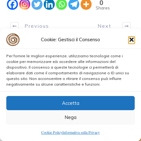
0
Shares
Previous
Next
Cookie: Gestisci il Consenso
TAGS
Ego Spirituale, EnergetiClub, Raffaella Menolfi
Per fornire le migliori esperienze, utilizziamo tecnologie come i
cookie per memorizzare e/o accedere alle informazioni del
dispositivo. Il consenso a queste tecnologie ci permetterà di
elaborare dati come il comportamento di navigazione o ID unici su
You may also like
questo sito. Non acconsentire o ritirare il consenso può influire
negativamente su alcune caratteristiche e funzioni.
Accetta
Nega
0
Cookie Policy
Informativa sulla Privacy
Shares
37