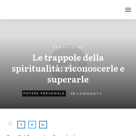
GENNAIO 30
Le trappole della
spiritualità: riconoscerle e
superarle
16
POTERE PERSONALE
COMMENTS