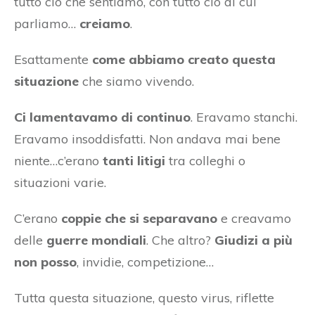
tutto ciò che sentiamo, con tutto ciò di cui
parliamo…
creiamo
.
Esattamente
come abbiamo creato questa
situazione
che siamo vivendo.
Ci lamentavamo di continuo
. Eravamo stanchi.
Eravamo insoddisfatti. Non andava mai bene
niente…c’erano
tanti litigi
tra colleghi o
situazioni varie.
C’erano
coppie che si separavano
e creavamo
delle
guerre mondiali
. Che altro?
Giudizi a più
non posso
, invidie, competizione…
Tutta questa situazione, questo virus, riflette