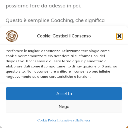
possiamo fare da adesso in poi.
Questo è semplice Coaching, che significa
potenziamento.
Cookie: Gestisci il Consenso
Partire da un problema che stiamo vivendo,
Per fornire le migliori esperienze, utilizziamo tecnologie come i
tutti, ad un
obiettivo comune:
connetterci al
cookie per memorizzare e/o accedere alle informazioni del
Cuore.
dispositivo. Il consenso a queste tecnologie ci permetterà di
elaborare dati come il comportamento di navigazione o ID unici su
questo sito. Non acconsentire o ritirare il consenso può influire
Al Cuore di Madre Terra, che lei ci aiuta, ci
negativamente su alcune caratteristiche e funzioni.
sostiene, ci sta aspettando. Sta aspettando che
torniamo a casa.
Accetta
Nega
Ora più che mai c’è una chiamata molto forte,
per tutti noi. Per
manifestare l’unione dei cuori
,
0
Cookie Policy
Informativa sulla Privacy
Shares
per cambiare questa vibrazione. Per