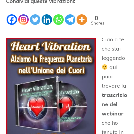
Condividi queste vibrazioni:
0
Shares
Ciao a te
che stai
leggendo
qui
puoi
trovare la
trascrizio
ne del
webinar
che ho
tenuto in