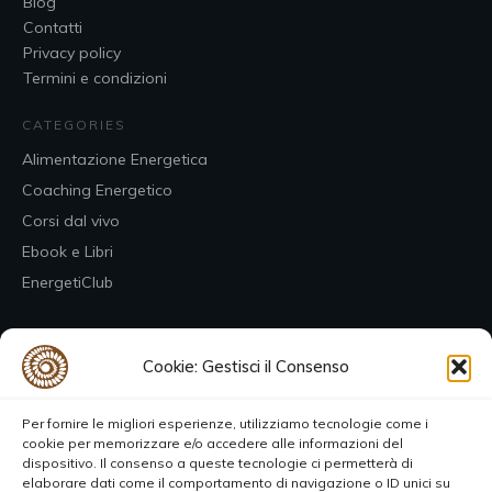
Blog
Contatti
Privacy policy
Termini e condizioni
CATEGORIES
Alimentazione Energetica
Coaching Energetico
Corsi dal vivo
Ebook e Libri
EnergetiClub
CONTACT
Cookie: Gestisci il Consenso
Per fornire le migliori esperienze, utilizziamo tecnologie come i
cookie per memorizzare e/o accedere alle informazioni del
dispositivo. Il consenso a queste tecnologie ci permetterà di
elaborare dati come il comportamento di navigazione o ID unici su