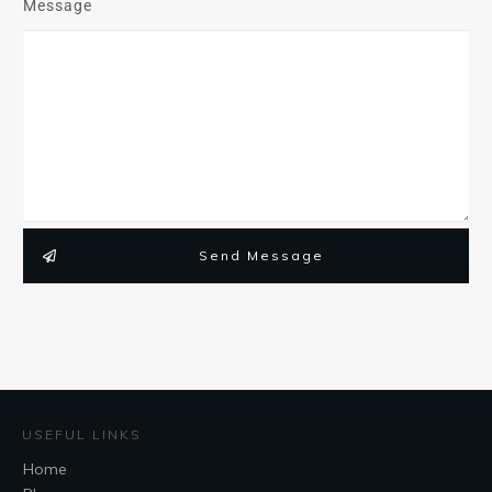
Message
Send Message
USEFUL LINKS
Home