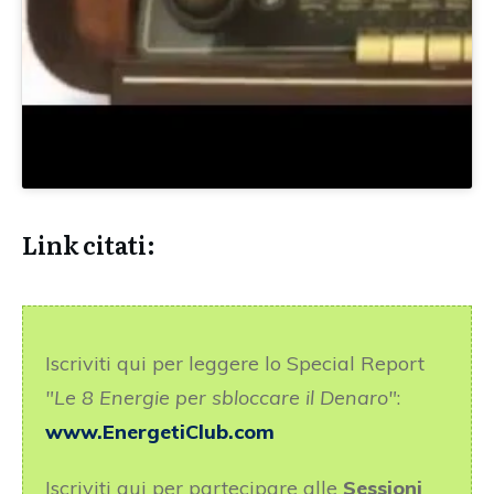
Link citati:
Iscriviti qui per leggere lo Special Report
"Le 8 Energie per sbloccare il Denaro"
:
www.EnergetiClub.com
Iscriviti qui per partecipare alle
Sessioni