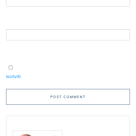
Website
Ricevi un avviso se ci sono nuovi commenti. Oppure
iscriviti
senza commentare.
POST COMMENT