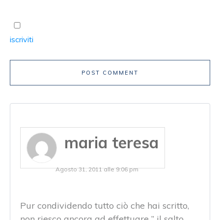
Ricevi un avviso se ci sono nuovi commenti. Oppure
iscriviti
senza commentare.
POST COMMENT
maria teresa
Agosto 31, 2011 alle 9:06 pm
Pur condividendo tutto ciò che hai scritto,
non riesco ancora ad effettuare ” il salto