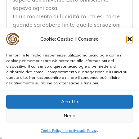
sapevo ogni cosa.
In un momento di lucidità mi chiesi come,
quando sarebbero finite quelle sensazioni
cosi assolute e uniche, come avrebbe fatto
Cookie: Gestisci il Consenso
la mia piccola mente a ricordarsi tutto
Quell’esperienza mi tocco’ molto, ma non mi
Per fornire le migliori esperienze, utilizziamo tecnologie come i
cookie per memorizzare e/o accedere alle informazioni del
aiutò a risolvere i problemi concreti….anzi
dispositivo. Il consenso a queste tecnologie ci permetterà di
mi condizionò rendendomi più vulnerabile,
elaborare dati come il comportamento di navigazione o ID unici su
questo sito. Non acconsentire o ritirare il consenso può influire
tanto che pensai che chi è più spirituale in
negativamente su alcune caratteristiche e funzioni.
questo mondo materiale può trovare
sofferenza
Accetta
Infatti in qualche modo amando, porgendo
l’altra guancia, mi mostrai più debole agli
Nega
occhi dei miei “nemici” questi si sentirono in
0
Cookie Policy
Informativa sulla Privacy
qualche modo più forti e infierirono
Shares
80